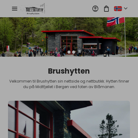
shopping_bag
expand_more
account_circle
menu
Brushytten
Velkommen til Brushytten sin nettside og nettbutikk. Hytten finner
du på Midtfjellet i Bergen ved foten av Blåmanen.